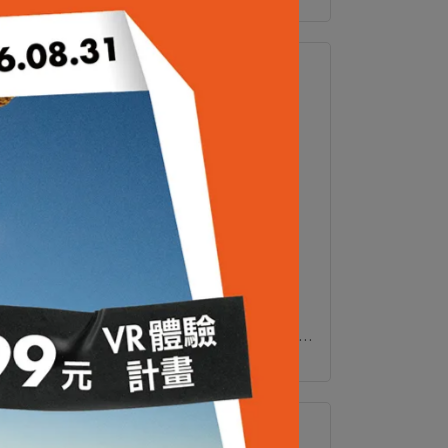
0 保暖
NORRØNA┃trollveggen
superlight down800 背心 女款 西
瓜紅
NT$8,271
NT$9,190