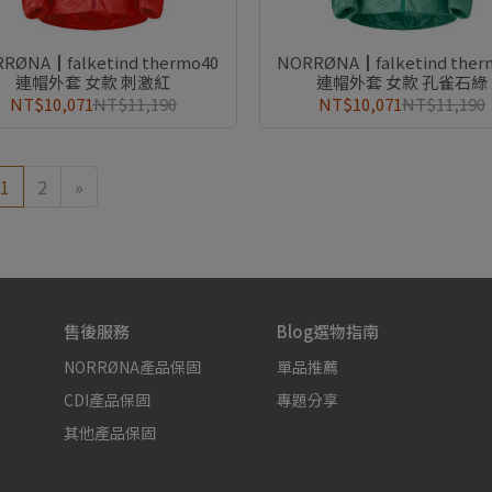
RØNA┃falketind thermo40
NORRØNA┃falketind ther
連帽外套 女款 刺激紅
連帽外套 女款 孔雀石綠
NT$10,071
NT$11,190
NT$10,071
NT$11,190
1
2
»
售後服務
Blog選物指南
NORRØNA產品保固
單品推薦
CDI產品保固
專題分享
其他產品保固