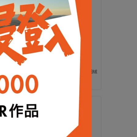
n
NORRØNA┃tamok down750 羽絨
女款 西
外套 女款 靛青藍
NT$16,191
NT$17,990