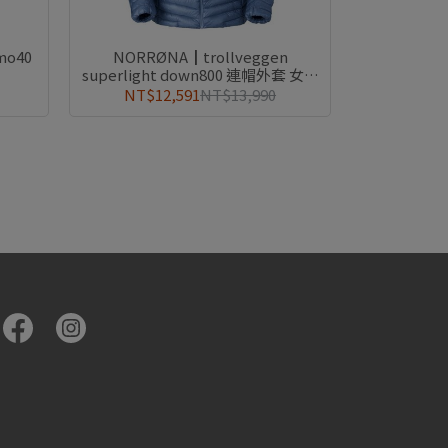
mo40
NORRØNA┃trollveggen
superlight down800 連帽外套 女款
浩瀚灰
NT$12,591
NT$13,990