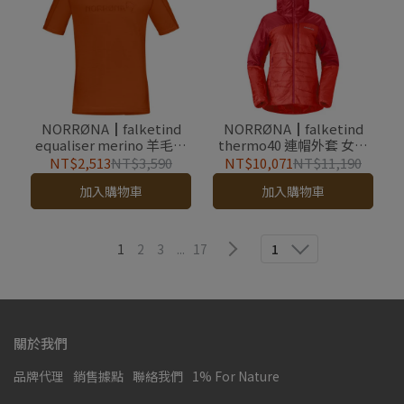
NORRØNA┃falketind
NORRØNA┃falketind
equaliser merino 羊毛短
thermo40 連帽外套 女款
袖圓領上衣 男款 火焰橙 -
刺激紅
NT$2,513
NT$3,590
NT$10,071
NT$11,190
outlet
加入購物車
加入購物車
1
2
3
...
17
1
關於我們
品牌代理
銷售據點
聯絡我們
1% For Nature