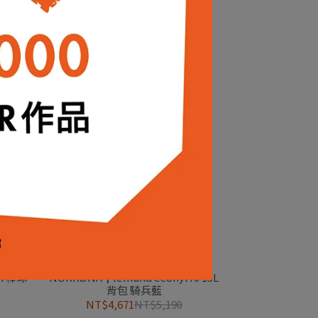
植物園
MSR┃MiniWorks 濾水器
NT$4,500
NT$5,000
sh 棒球
NORRØNA┃femund econyl70 15L
背包 騎兵藍
NT$4,671
NT$5,190