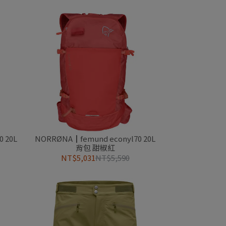
 20L
NORRØNA┃femund econyl70 20L
背包 甜椒紅
NT$5,031
NT$5,590