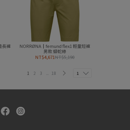
輕量長褲
NORRØNA┃femund flex1 輕量短褲
男款 蟒蛇綠
NT$4,671
NT$5,190
1
2
3
...
18
1