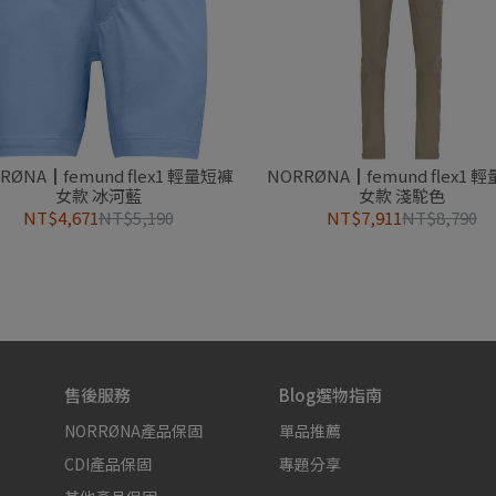
RØNA┃femund flex1 輕量短褲
NORRØNA┃femund flex1 
女款 冰河藍
女款 淺駝色
NT$4,671
NT$5,190
NT$7,911
NT$8,790
售後服務
Blog選物指南
NORRØNA產品保固
單品推薦
CDI產品保固
專題分享