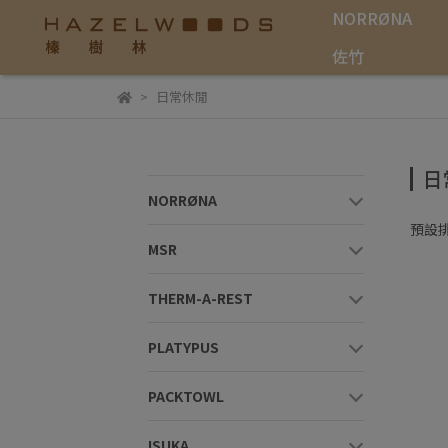
NORRØNA
佐竹
日常休閒
日
NORRØNA
預設
MSR
THERM-A-REST
PLATYPUS
PACKTOWL
ISUKA