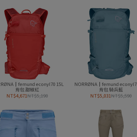
RØNA┃femund econyl70 15L
NORRØNA┃femund econyl70
背包 甜椒紅
背包 騎兵藍
NT$4,671
NT$5,190
NT$5,031
NT$5,590