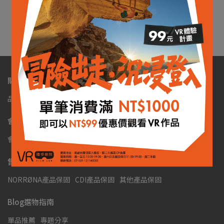
高貴黑
NT$19,791
NT$21,990
加入購物車
關於我們
品牌代理
銷售據點
聯絡我們
1% For Nature
會員權益
會員制度
購物須知
退換貨政策
隱私政策
服務條款
售後服務
NORRØNA產品保固
CDI產品保固
其他產品保固
Blog選物指南
單品推薦
專題分享