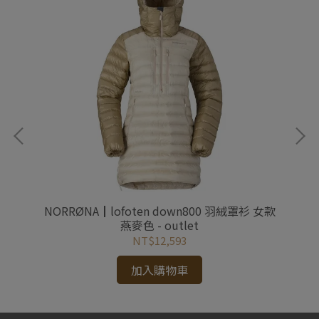
雪衣
NORRØNA┃lofoten down800 羽絨罩衫 女款
N
燕麥色 - outlet
NT$12,593
加入購物車