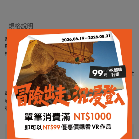
規格說明
系列：femund｜ Outdoor essentials
用途：戶外、健行
材質：
-主要材質79% 再生聚酯纖維 / 21% 聚酯纖維 (292 g/m2)
-衣領外側和外部口袋：66% 有機棉 / 29% 再生尼龍 / 5% 彈性
纖維 (148 g/m2)
重量：438 g in L size
等級：warm™3 ｜Norrona 專屬的保暖等級標準
版型：Regular Fit