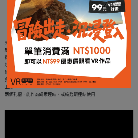
火石芯採可替換式，內附兩顆
超強不鏽鋼材質，鉤環可承受100 lbs (約 45 KG)
採鈦表面塗層，提昇耐用、耐腐蝕性
超輕量，重量不到41g
銳利卻安全的刀片，可割斷細繩、釣魚線等等細長物品
多功能設計，結合勾環與開瓶器，一物多用，減少攜帶物品，輕裝
上陣
兩個孔槽，能作為繩索連結，或鑰匙環連結使用