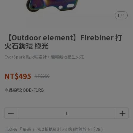
1
/
1
【Outdoor element】Firebiner 打
火石鉤環 極光
EverSpark 點火輪設計，能輕鬆地產生火花
NT$495
NT$550
商品編號:
ODE-F1RB
此商品 「 最高 」可以折抵紅利
28
點 (約等於
NT$28
)