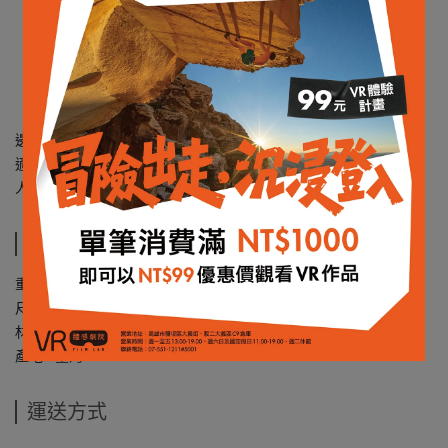
邊角可作洗鍋刮片使用
適用多數鍋具
人體工學橡膠握把
規格說明
重量 : 22g
尺寸 : 8.1 x 6.9 x 1.3 cm
材質： PP 、熱塑性橡膠(TPE)
產地 : 臺灣
運送方式