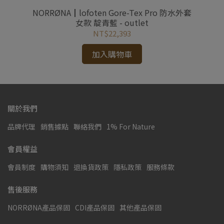
女款
NORRØNA┃lofoten Gore-Tex Pro 防水外套
NO
女款 靛青藍 - outlet
NT$22,393
加入購物車
關於我們
品牌代理
銷售據點
聯絡我們
1% For Nature
會員權益
會員制度
購物須知
退換貨政策
隱私政策
服務條款
售後服務
NORRØNA產品保固
CDI產品保固
其他產品保固