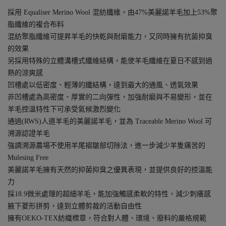
採用 Equaliser Merino Wool 混紡纖維，由47%美麗諾羊毛加上53%聚
脂纖維的複合布料
混紡聚脂纖維可提昇羊毛的快乾與耐磨能力，又同時擁有抗菌抑臭
的效果
另採用特殊的立體溝槽式纖維結構，能使羊毛纖維在夏日不感到過
熱的涼爽感
凹槽處以低密度、輕薄的纖結構，達到最大的通風、透氣效果
非凹槽處為高密度、厚實的二向彈性，加強耐磨與不易變形，並在
羊毛控溫特性下可承受氣候激烈變化
通過(RWS)人道羊毛的美麗諾羊毛，並為 Traceable Merino Wool 可
溯源認證羊毛
強調溯源農場不使用羊尾褶皺部切除法，進一步減少羊隻痛苦的
Mulesing Free
美麗諾羊毛擁有天然的抑菌抑臭之優異表現，並提供良好的控溫能
力
採18.9微米處理的超細羊毛，能加強觸感柔軟的特性，減少刺癢感
腋下菱形拼剪，達到立體剪裁的活動自由性
擁有OEKO-TEX紡織標章，符合對人體、環境、廢料的嚴格規範