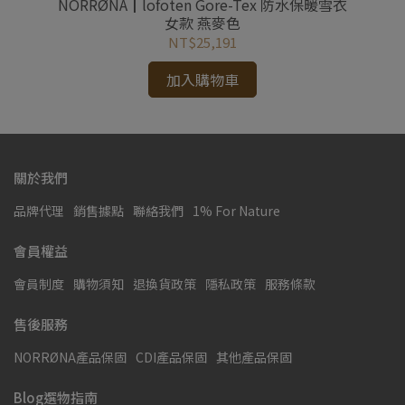
女款
NORRØNA┃lofoten Gore-Tex 防水保暖雪衣
N
女款 燕麥色
NT$25,191
加入購物車
關於我們
品牌代理
銷售據點
聯絡我們
1% For Nature
會員權益
會員制度
購物須知
退換貨政策
隱私政策
服務條款
售後服務
NORRØNA產品保固
CDI產品保固
其他產品保固
Blog選物指南