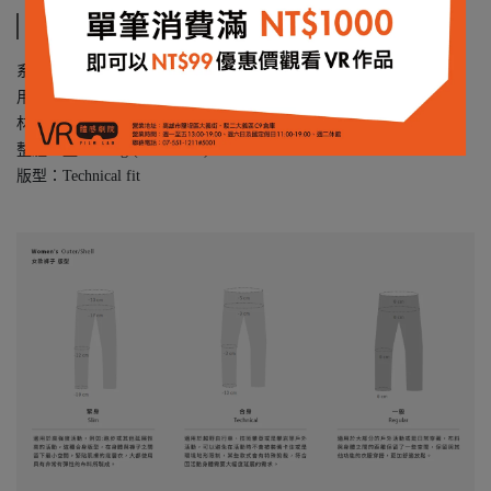
規格說明
系列：falketind ｜ All season, any weather
用途：登山健行、戶外運動、攀登、雪地旅遊
材質：flex1 ( 85% recycled nylon / 15% elastane )
整體重量：276 g ( in size M )
版型：Technical fit