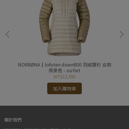
套 女
NORRØNA┃lofoten down800 羽絨罩衫 女款
N
燕麥色 - outlet
NT$12,593
加入購物車
關於我們