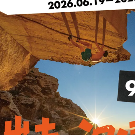
戶外活動使用
5 微米羊毛製成，減少瘙癢且親膚柔軟
身體熱量，即使在潮濕的情況下也能有效保持溫暖，天然防臭