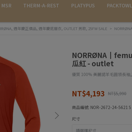
MSR
THERM-A-REST
PLATYPUS
PACKTOW
RRØNA
,
週年慶正價品
,
週年慶底層衣
,
OUTLET 男款
,
25FW SALE
NORRØNA
NORRØNA┃femu
瓜紅 - outlet
優質 100% 美麗諾羊毛圓領長
NT$4,193
NT$5,990
商品編號:
NOR-2672-24-5621 S
尺寸