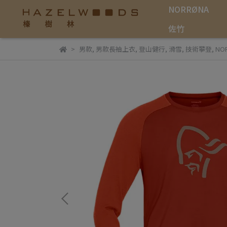
NORRØNA
佐竹
男款
,
男款長袖上衣
,
登山健行
,
滑雪
,
技術攀登
,
NO