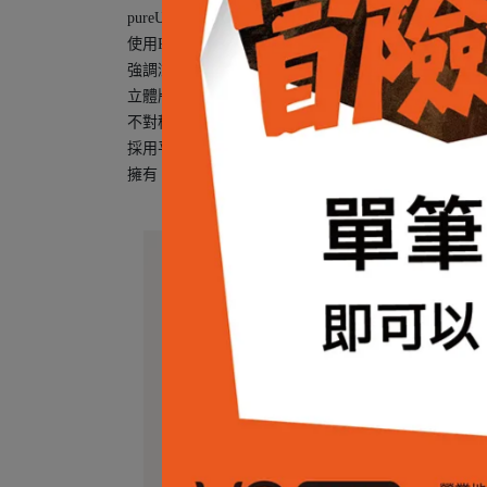
pureUll 為中等重量（180 gr/sqm）的單面針
使用RWS認證的美麗諾羊毛，來自溫和、不傷害羊隻
強調溯源農場不使用羊尾褶皺部切除法，進一步減少羊隻痛苦的 
立體版型剪裁及手臂鉸接設計，可實現最佳運動效果
不對稱長背剪裁、弧形下擺剪裁，增加保護性
採用平式鎖縫，不易因接縫摩擦受傷
擁有 Oeko-Tex® 紡織標章，均符合對人體、環境、