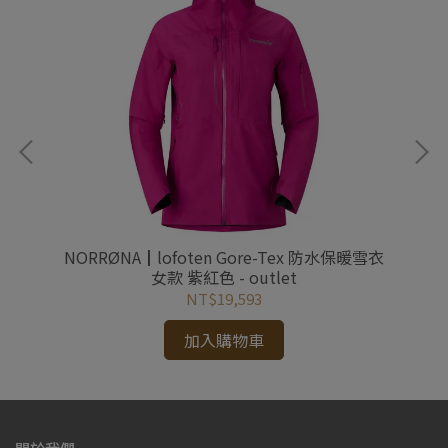
雪褲
NORRØNA┃lofoten Gore-Tex 防水保暖雪衣
N
女款 紫紅色 - outlet
NT$19,593
加入購物車