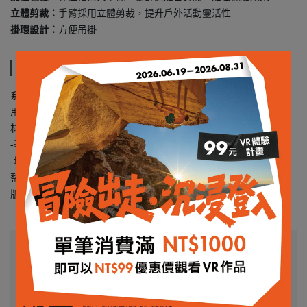
立體剪裁：
手臂採用立體剪裁，提升戶外活動靈活性
掛環設計：
方便吊掛
規格說明
系列：femund｜ Outdoor essentials
用途：戶外、健行
材質：
-表布：aeroDownproof ( 100% recycled polyester )
-填充：thermo60 ( 100% recycled polyester )
整體重量：304 g ( in size M )
版型：Technical fit