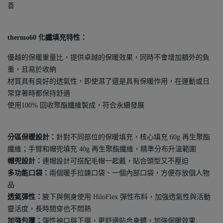
善
thermo60 化纖填充特性：
優越的保暖重量比，提供卓越的保暖效果，同時不會增加額外的負
重，且易於收納
材質具有良好的透氣性，即使濕了還是具有保暖作用，在運動或日
常穿著時都保持舒適
使用100% 回收聚酯纖維製成，符合永續發展
分區保暖設計：
針對不同部位的保暖填充，核心填充 60g 再生聚酯
纖維；手臂和帽兜填充 40g 再生聚酯纖維，精準分布升溫範圍
帽兜設計：
連帽設計可搭配毛帽一起戴，貼合頭型又不壓迫
多功能口袋：
兩個暖手拉鍊口袋、一個內部口袋，方便存放個人物
品
透氣彈性：
腋下與側身使用 HiloFlex 彈性布料，加強透氣性與活動
靈活度，長時間穿也不悶熱
加強包覆：
彈性袖口與下擺，更舒適貼合身體，加強保暖效果