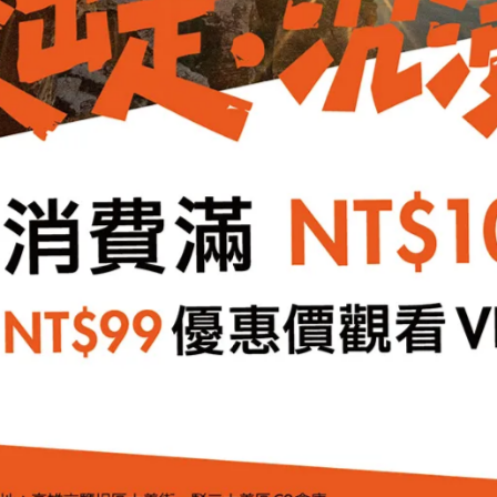
也更輕，但依然強韌耐用，適合追求輕量化與靈活性的戶外活動
，製程更環保，減少對環境的影響
和舒適，適合多變的戶外環境
跡
的保暖效果，幫助身體維持溫度，減少熱能流失
收納且不占空間，攜帶方便
的保暖效果，在潮濕時則可提升 24% 的保暖效果
三倍，因此即使在潮濕環境中，也能保持乾爽
EX® 布料，表布採用 75D 100%回收聚酯纖維製成，輕便且環保
具備優異的防水性（28,000 mm）、透氣性（RET 小於20）和防風性，
ilver 保暖材質，根據人體部位設計分布，讓保暖效果更精準，該填充材料為 1
，提供通風與散熱效果，有效調節體溫
鍊口袋及胸前內袋、內部網袋、兩個暖手口袋，內側口袋附有護目鏡及太陽