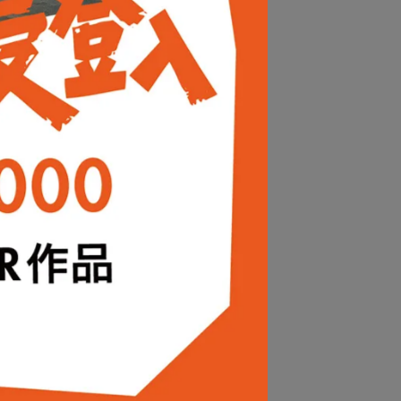
讓您在戶外活動中保持乾爽
00% 再生聚酯纖維
眼鏡擦拭布