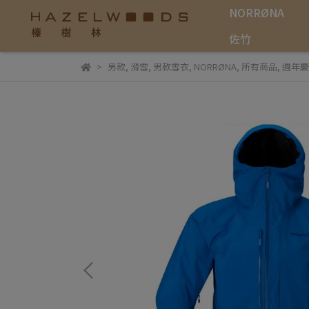
NORRØNA
佐竹
男款
,
滑雪
,
男款雪衣
,
NORRØNA
,
所有商品
,
週年慶