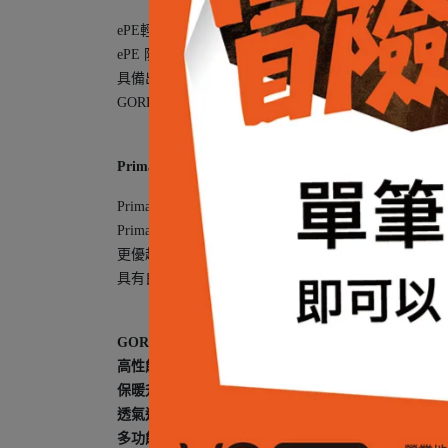
ePE輕薄特性和微孔結構，厚度降低 1/3 且重量
ePE 防水透氣薄膜不含氟碳化合物 (PFCs/PFAS)
具備出色的防水功能，並且透氣性佳，讓您保持乾爽
GORE-TEX ePE 搭配精選的紡織品，實現更低的碳足
PrimaLoft Silver 材質特性
：
PrimaLoft® 是專利的微纖維技術，能提供卓越
PrimaLoft® 材質非常輕巧，具備高壓縮性，方便
更優越的保暖性，比一般保暖材質在乾燥時提升 14% 
具有良好的防潑水性，比一般保暖材質吸收的水分少
GORE-TEX® 布料
：材質為輕量兩層 ePE GORE-T
高性能技術
：採用全球領先的 GORE-TEX® 技術，
保暖升級
：內裡填充使用高品質再生 PrimaLoft S
透氣通風
：胸前透氣拉鍊、透氣網布，腋下雙向拉鍊
多功能口袋
：一個鑰匙卡/無線電拉鏈口袋、胸前拉