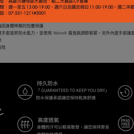
的穿戴穩固性
強因身體伸展的包覆保護
套提昇防水能力，並使用 Velcro® 魔鬼氈調節鬆緊，另外內建手部護
來
活性