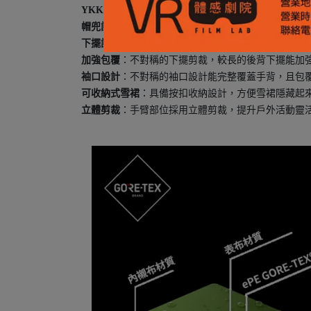
YKK® 防水拉鍊
：提供更全面的防水防護
帽兜設計
：可單手調節的帽兜設計，不影響安全頭盔
下擺設計
：下擺有部分彈性材質，可單手調節下擺
加強包覆
：不對稱的下擺剪裁，較長的後背下擺能加
袖口設計
：不對稱的袖口設計能完整覆蓋手背，且包覆手
可收納式雪裙
：具備按扣收納設計，方便雪裙隱藏起
立體剪裁
：手臂部位採用立體剪裁，提升戶外活動靈