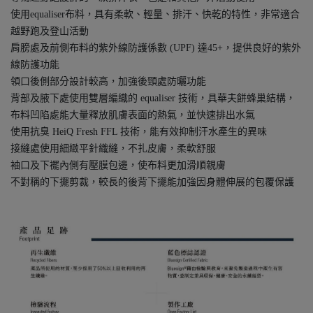
使用equaliser布料，具有柔軟、輕量、排汗、快乾的特性，非常適合
越野跑及登山活動
肩膀處及前側布料的紫外線防護係數 (UPF) 達45+，提供良好的紫外
線防護功能
領口後側部分設計較高，加強後頸處防曬功能
背部及腋下處使用雙層編織的 equaliser 技術，具華夫餅蜂巢結構，
布料凹陷處能大量釋放肌膚表面的熱氣，並快速排出水氣
使用抗臭 HeiQ Fresh FFL 技術，能有效抑制汗水產生的異味
接縫處使用細緻平針織縫，不扎皮膚，柔軟舒服
袖口及下襬內側有壓膜包邊，使布料更加滑順親膚
不對稱的下擺剪裁，較長的後背下擺能加強因身體伸展的包覆保護