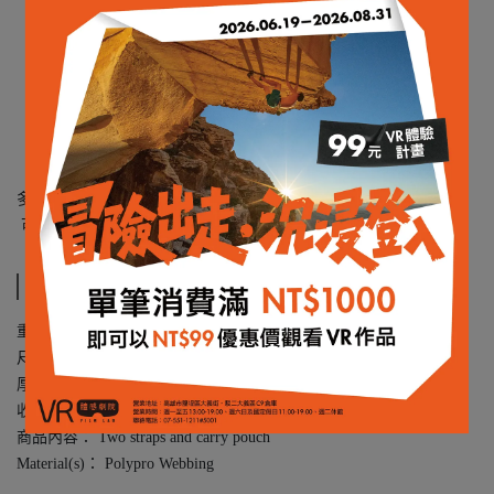
多功能，安全的系統
可以將兩個 Therm-a-rest 床墊組合起來並排放置
規格說明
重量：70 g
尺寸：13(W) x 128(L) x 13(H) cm
厚度： 2.5 cm
收納尺寸： 10 cm x 15 cm x 2 cm
商品內容： Two straps and carry pouch
Material(s)： Polypro Webbing