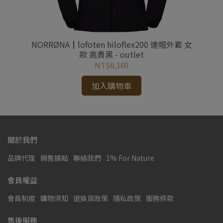
套 男
NORRØNA┃lofoten hiloflex200 連帽外套 女
N
款 高貴黑 - outlet
NT$6,160
加入購物車
關於我們
品牌代理
銷售據點
聯絡我們
1% For Nature
會員權益
會員制度
購物須知
退換貨政策
隱私政策
服務條款
售後服務