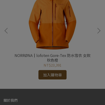
套 男
NORRØNA┃lofoten Gore-Tex 防水雪衣 女款
N
秋色橙
NT$23,391
加入購物車
關於我們