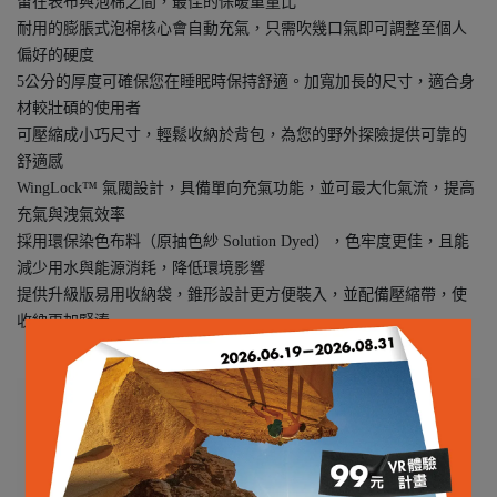
留在表布與泡棉之間，最佳的保暖重量比
耐用的膨脹式泡棉核心會自動充氣，只需吹幾口氣即可調整至個人
偏好的硬度
5公分的厚度可確保您在睡眠時保持舒適。加寬加長的尺寸，適合身
材較壯碩的使用者
可壓縮成小巧尺寸，輕鬆收納於背包，為您的野外探險提供可靠的
舒適感
WingLock™ 氣閥設計，具備單向充氣功能，並可最大化氣流，提高
充氣與洩氣效率
採用環保染色布料（原抽色紗 Solution Dyed），色牢度更佳，且能
減少用水與能源消耗，降低環境影響
提供升級版易用收納袋，錐形設計更方便裝入，並配備壓縮帶，使
收納更加緊湊